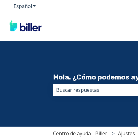
Español
Traducciones de Mostrar submenú de
Hola. ¿Cómo podemos a
No hay sugerencias porque el cam
Centro de ayuda - Biller
Ajustes