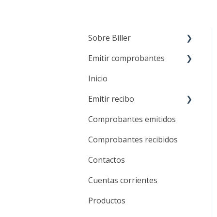
Sobre Biller
Emitir comprobantes
Sobre nosotros
Inicio
Planes y registro en
Emisión de
Biller
comprobantes
Emitir recibo
Métodos de pago
Anulación de
Comprobantes emitidos
Emisión de recibos
comprobantes
Beneficios
Comprobantes recibidos
Anulación de recibos
Contactos
Cuentas corrientes
Productos