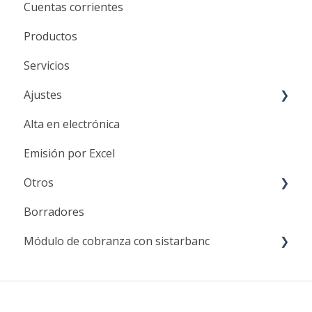
Cuentas corrientes
Productos
Servicios
Ajustes
Alta en electrónica
Datos empresa
Emisión por Excel
Sucursales
Otros
Representación impresa
Borradores
Usuarios
Integraciones
Módulo de cobranza con sistarbanc
CAEs
Reportes diarios
Valores por defectos
Contacta con nosotros
Cobrar a través de Sistarbanc
Otros