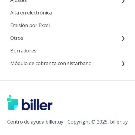
Ajustes
Alta en electrónica
Datos empresa
Emisión por Excel
Sucursales
Otros
Representación impresa
Borradores
Usuarios
Integraciones
Módulo de cobranza con sistarbanc
CAEs
Reportes diarios
Valores por defectos
Contacta con nosotros
Cobrar a través de Sistarbanc
Otros
Centro de ayuda biller.uy
Copyright © 2025, biller.uy