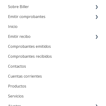
Sobre Biller
Emitir comprobantes
Sobre nosotros
Inicio
Planes y registro en Biller
Emisión de comprobantes
Emitir recibo
Métodos de pago
Anulación de comprobantes
Comprobantes emitidos
Beneficios
Emisión de recibos
Comprobantes recibidos
Anulación de recibos
Contactos
Cuentas corrientes
Productos
Servicios